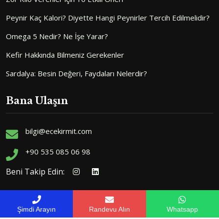
Peynir Kaç Kalori? Diyette Hangi Peynirler Tercih Edilmelidir?
Omega 5 Nedir? Ne İşe Yarar?
Kefir Hakkında Bilmeniz Gerekenler
Sardalya: Besin Değeri, Faydaları Nelerdir?
Bana Ulaşın
bilgi@ecekirmit.com
+90 535 085 06 98
Beni Takip Edin:
Şimdi Arayın
Randevu Alın
Whatsapp
Diyetisyen Ece Kirmit web sitesi ve sosyal medya