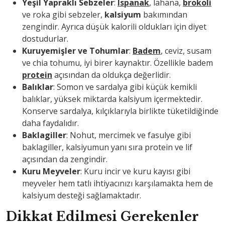
Yeşil Yapraklı Sebzeler
:
Ispanak
, lahana,
brokoli
ve roka gibi sebzeler,
kalsiyum
bakımından
zengindir. Ayrıca düşük kalorili oldukları için diyet
dostudurlar.
Kuruyemişler ve Tohumlar
:
Badem
, ceviz, susam
ve chia tohumu, iyi birer kaynaktır. Özellikle badem
protein
açısından da oldukça değerlidir.
Balıklar
: Somon ve sardalya gibi küçük kemikli
balıklar, yüksek miktarda kalsiyum içermektedir.
Konserve sardalya, kılçıklarıyla birlikte tüketildiğinde
daha faydalıdır.
Baklagiller
: Nohut, mercimek ve fasulye gibi
baklagiller, kalsiyumun yanı sıra protein ve lif
açısından da zengindir.
Kuru Meyveler
: Kuru incir ve kuru kayısı gibi
meyveler hem tatlı ihtiyacınızı karşılamakta hem de
kalsiyum desteği sağlamaktadır.
Dikkat Edilmesi Gerekenler