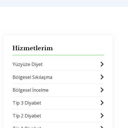
Hizmetlerim
Yüzyüze Diyet
Bölgesel Sıkılaşma
Bölgesel İncelme
Tip 3 Diyabet
Tip 2 Diyabet