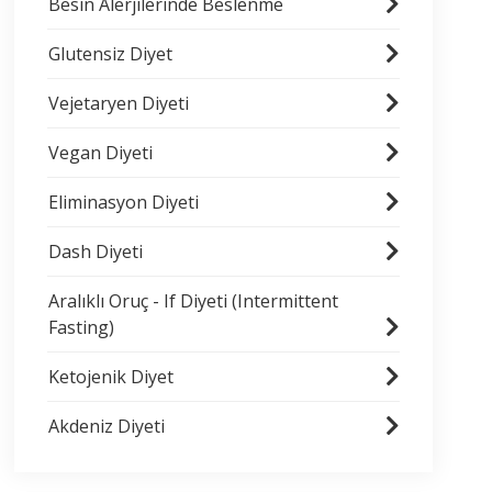
Besin Alerjilerinde Beslenme
Glutensiz Diyet
Vejetaryen Diyeti
Vegan Diyeti
Eliminasyon Diyeti
Dash Diyeti
Aralıklı Oruç - If Diyeti (Intermittent
Fasting)
Ketojenik Diyet
Akdeniz Diyeti