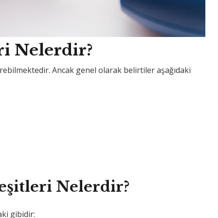
ri Nelerdir?
terebilmektedir. Ancak genel olarak belirtiler aşağıdaki
şitleri Nelerdir?
ki gibidir: