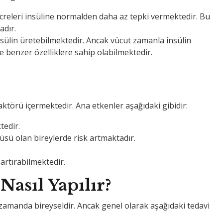
releri insüline normalden daha az tepki vermektedir. Bu
adır.
nsülin üretebilmektedir. Ancak vücut zamanla insülin
e benzer özelliklere sahip olabilmektedir.
aktörü içermektedir. Ana etkenler aşağıdaki gibidir:
tedir.
üsü olan bireylerde risk artmaktadır.
 artırabilmektedir.
Nasıl Yapılır?
 zamanda bireyseldir. Ancak genel olarak aşağıdaki tedavi