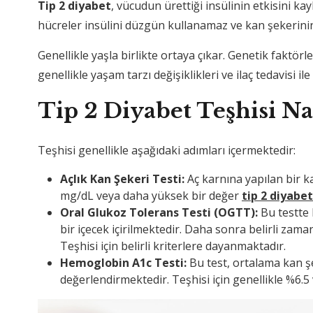
Tip 2 diyabet
, vücudun ürettiği insülinin etkisini k
hücreler insülini düzgün kullanamaz ve kan şekerinin 
Genellikle yaşla birlikte ortaya çıkar. Genetik faktörler
genellikle yaşam tarzı değişiklikleri ve ilaç tedavisi il
Tip 2 Diyabet Teşhisi Nas
Teşhisi genellikle aşağıdaki adımları içermektedir:
Açlık Kan Şekeri Testi:
Aç karnına yapılan bir ka
mg/dL veya daha yüksek bir değer
tip 2 diyabet
Oral Glukoz Tolerans Testi (OGTT):
Bu testte 
bir içecek içirilmektedir. Daha sonra belirli zama
Teşhisi için belirli kriterlere dayanmaktadır.
Hemoglobin A1c Testi:
Bu test, ortalama kan şe
değerlendirmektedir. Teşhisi için genellikle %6.5