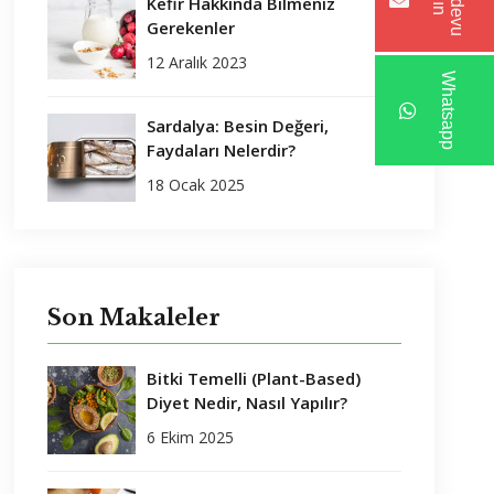
R
a
n
d
e
v
u
l
ı
A
n
Kefir Hakkında Bilmeniz
Gerekenler
12 Aralık 2023
Whatsapp
Sardalya: Besin Değeri,
Faydaları Nelerdir?
18 Ocak 2025
Son Makaleler
Bitki Temelli (Plant-Based)
Diyet Nedir, Nasıl Yapılır?
6 Ekim 2025