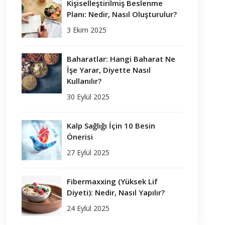
Kişiselleştirilmiş Beslenme
Planı: Nedir, Nasıl Oluşturulur?
3 Ekim 2025
Baharatlar: Hangi Baharat Ne
İşe Yarar, Diyette Nasıl
Kullanılır?
30 Eylül 2025
Kalp Sağlığı İçin 10 Besin
Önerisi
27 Eylül 2025
Fibermaxxing (Yüksek Lif
Diyeti): Nedir, Nasıl Yapılır?
24 Eylül 2025