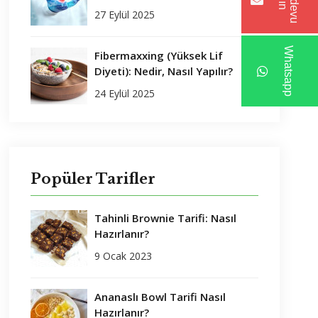
R
a
n
d
e
v
u
l
ı
A
n
27 Eylül 2025
Whatsapp
Fibermaxxing (Yüksek Lif
Diyeti): Nedir, Nasıl Yapılır?
24 Eylül 2025
Popüler Tarifler
Tahinli Brownie Tarifi: Nasıl
Hazırlanır?
9 Ocak 2023
Ananaslı Bowl Tarifi Nasıl
Hazırlanır?