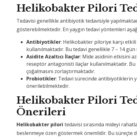
Helikobakter Pilori Ted
Tedavisi genellikle antibiyotik tedavisiyle yapılmaktad
gösterebilmektedir. En yaygın tedavi yöntemleri aşağı
Antibiyotikler
: Helikobakter piloriye karşı etki
kullanılmaktadır. Bu tedavi genellikle 7 – 14 gün
Asidite Azaltıcı İlaçlar
: Mide asidinin etkisini 
reseptör antagonisti ilaçlar kullanılmaktadır. Bu 
çoğalmasını zorlaştırmaktadır.
Probiotikler
: Tedavi sürecinde antibiyotiklerin y
önerilebilmektedir.
Helikobakter Pilori Te
Önerileri
Helikobakter pilori
tedavisi sırasında mideyi rahatl
beslenmeye özen göstermek önemlidir. Bu süreçte dik