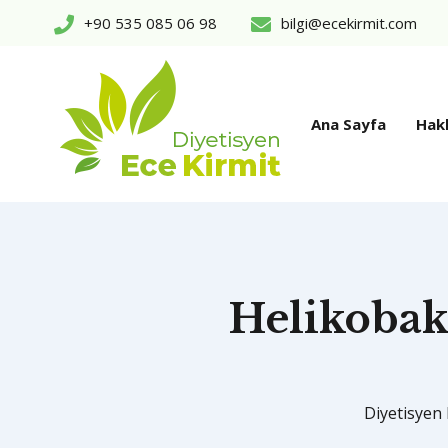
+90 535 085 06 98
bilgi@ecekirmit.com
Ana Sayfa
Hak
Helikobakt
Diyetisyen 