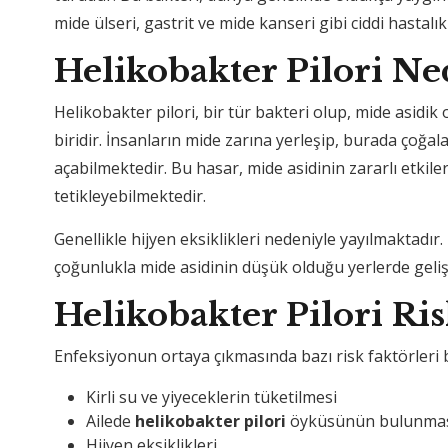
mide ülseri, gastrit ve mide kanseri gibi ciddi hastalı
Helikobakter Pilori Ne
Helikobakter pilori, bir tür bakteri olup, mide asid
biridir. İnsanların mide zarına yerleşip, burada çoğa
açabilmektedir. Bu hasar, mide asidinin zararlı etkiler
tetikleyebilmektedir.
Genellikle hijyen eksiklikleri nedeniyle yayılmaktadır.
çoğunlukla mide asidinin düşük olduğu yerlerde geli
Helikobakter Pilori Ris
Enfeksiyonun ortaya çıkmasında bazı risk faktörleri b
Kirli su ve yiyeceklerin tüketilmesi
Ailede
helikobakter pilori
öyküsünün bulunma
Hijyen eksiklikleri