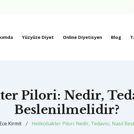
kımda
Yüzyüze Diyet
Online Diyetisyen
Blog
T
er Pilori: Nedir, Teda
Beslenilmelidir?
Ece Kirmit
Helikobakter Pilori: Nedir, Tedavisi, Nasıl Besl