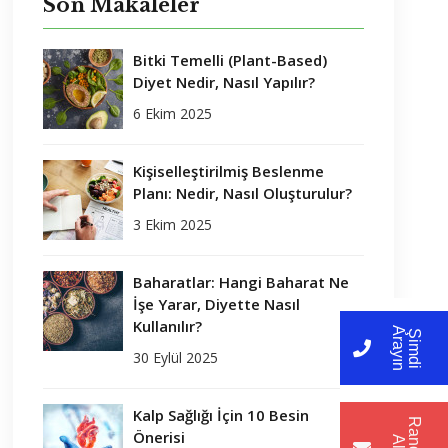
Son Makaleler
Bitki Temelli (Plant-Based)
Diyet Nedir, Nasıl Yapılır?
6 Ekim 2025
Kişiselleştirilmiş Beslenme
Planı: Nedir, Nasıl Oluşturulur?
3 Ekim 2025
Baharatlar: Hangi Baharat Ne
İşe Yarar, Diyette Nasıl
Kullanılır?
A
n
Ş
i
m
d
i
r
a
y
ı
30 Eylül 2025
Kalp Sağlığı İçin 10 Besin
Önerisi