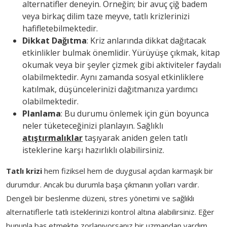
alternatifler deneyin. Örneğin; bir avuç çiğ badem
veya birkaç dilim taze meyve, tatlı krizlerinizi
hafifletebilmektedir.
Dikkat Dağıtma
: Kriz anlarında dikkat dağıtacak
etkinlikler bulmak önemlidir. Yürüyüşe çıkmak, kitap
okumak veya bir şeyler çizmek gibi aktiviteler faydalı
olabilmektedir. Aynı zamanda sosyal etkinliklere
katılmak, düşüncelerinizi dağıtmanıza yardımcı
olabilmektedir.
Planlama
: Bu durumu önlemek için gün boyunca
neler tüketeceğinizi planlayın. Sağlıklı
atıştırmalıklar
taşıyarak aniden gelen tatlı
isteklerine karşı hazırlıklı olabilirsiniz.
Tatlı krizi
hem fiziksel hem de duygusal açıdan karmaşık bir
durumdur. Ancak bu durumla başa çıkmanın yolları vardır.
Dengeli bir beslenme düzeni, stres yönetimi ve sağlıklı
alternatiflerle tatlı isteklerinizi kontrol altına alabilirsiniz. Eğer
bununla baş etmekte zorlanıyorsanız bir uzmandan yardım