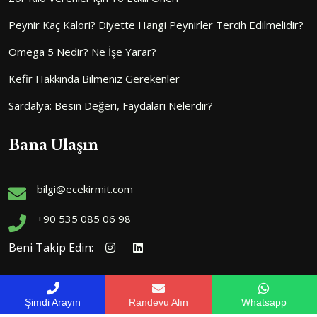
Peynir Kaç Kalori? Diyette Hangi Peynirler Tercih Edilmelidir?
Omega 5 Nedir? Ne İşe Yarar?
Kefir Hakkında Bilmeniz Gerekenler
Sardalya: Besin Değeri, Faydaları Nelerdir?
Bana Ulaşın
bilgi@ecekirmit.com
+90 535 085 06 98
Beni Takip Edin:
Şimdi Arayın
Randevu Alın
Whatsapp
Diyetisyen Ece Kirmit web sitesi ve sosyal medya