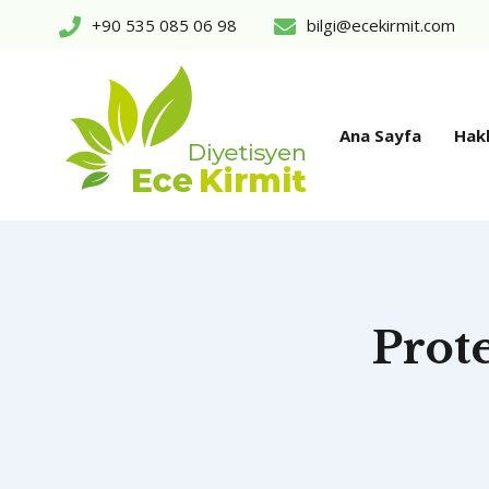
+90 535 085 06 98
bilgi@ecekirmit.com
Ana Sayfa
Hak
Prot