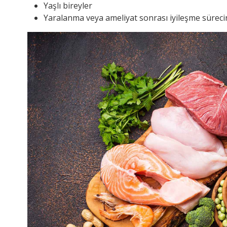
Yaşlı bireyler
Yaralanma veya ameliyat sonrası iyileşme süreci