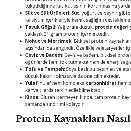
tüketildiğinde kas kütlesinin korunmasına yardı
Süt ve Süt Ürünleri
:
Süt
, yoğurt ve peynir gibi 
kalsiyum içerikleriyle kemik sağlığını destekleme
Tavuk Göğsü
: Yağ oranı düşük,
protein değeri
yaklaşık 31 gram protein içermektedir.
Nohut ve Mercimek
: Bitkisel protein kaynakla
açısından da zengindir. Özellikle vejetaryenler iç
Ceviz ve Badem
: Ceviz ve badem, bitkisel protei
öğünlerde hem tok tutmakta hem de enerji sağl
Tofu ve Tempeh
: Soya bazlı bu besinler, vejet
düşük kalorili olmasıyla da öne çıkmaktadır.
Yulaf
: Yulaf hem kompleks
karbonhidrat
hem de
kahvaltılarda tercih edilebilmektedir.
Kinoa
: Gluten içermeyen kinoa, tam protein kayn
zamanda sindirimi kolaydır.
Protein Kaynakları Nasıl