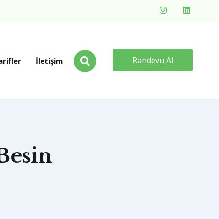
Randevu Al
arifler
İletişim
Besin