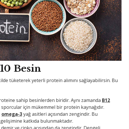
10 Besin
ilde tüketerek yeterli protein alımını sağlayabilirsin. Bu
proteine sahip besinlerden biridir. Aynı zamanda
B12
le sporcular için mükemmel bir protein kaynağıdır.
e
omega-3
yağ asitleri açısından zengindir. Bu
s gelişimine katkıda bulunmaktadır.
r, demir ve çinko açısından da zengindir. Dengeli