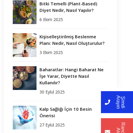
Bitki Temelli (Plant-Based)
Diyet Nedir, Nasıl Yapılır?
6 Ekim 2025
Kişiselleştirilmiş Beslenme
Planı: Nedir, Nasıl Oluşturulur?
3 Ekim 2025
Baharatlar: Hangi Baharat Ne
İşe Yarar, Diyette Nasıl
Kullanılır?
30 Eylül 2025
A
n
Ş
i
m
d
i
r
a
y
ı
Kalp Sağlığı İçin 10 Besin
Önerisi
27 Eylül 2025
R
a
n
d
e
v
u
l
ı
A
n